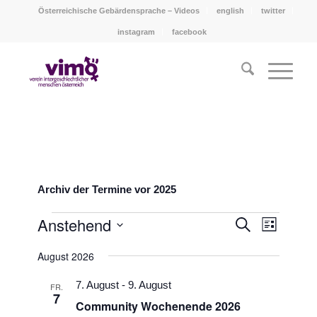
Österreichische Gebärdensprache – Videos
english
twitter
instagram
facebook
Archiv der Termine vor 2025
Veranstaltungen
Veransta
Anstehend
Veranst
Suche
Liste
Ansicht
Such-
Datum
Navigat
August 2026
wählen.
und
Ansichte
7. August
-
9. August
FR.
7
Community Wochenende 2026