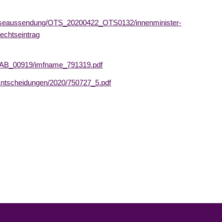
resseaussendung/OTS_20200422_OTS0132/innenminister-
lechtseintrag
B/AB_00919/imfname_791319.pdf
/Entscheidungen/2020/750727_5.pdf