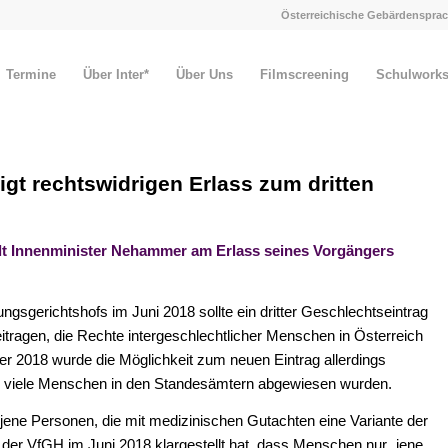
Österreichische Gebärdensprac
Termine
Über Inter*
Über Uns
Filmscreening
Schulwork
digt rechtswidrigen Erlass zum dritten
ält Innenminister Nehammer am Erlass seines Vorgängers
sgerichtshofs im Juni 2018 sollte ein dritter Geschlechtseintrag
itragen, die Rechte intergeschlechtlicher Menschen in Österreich
 2018 wurde die Möglichkeit zum neuen Eintrag allerdings
ss viele Menschen in den Standesämtern abgewiesen wurden.
jene Personen, die mit medizinischen Gutachten eine Variante der
er VfGH im Juni 2018 klargestellt hat, dass Menschen nur „jene