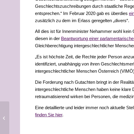
Geschlechtszuschreibungen durch staatliche Regel
entsprechen.“ Im Februar 2020 gab es überdies
ei
zusätzlich zu dem im Erlass geregelten „divers“.
All dies ist für Innenminister Nehammer wohl kein 
diesen in der
Beantwortung einer parlamentarische
Gleichberechtigung intergeschlechtlicher Mensche
„Es ist höchste Zeit, die Rechte jeder Person anzu
identifiziert, unabhängig von ihren Geschlechts
intergeschlechtlicher Menschen Österreich (VIMÖ)
Die Forderung nach Gutachten bringt in der Realit
intergeschlechtliche Menschen haben keine klare
retraumatisierend wirken bei Personen, die medizi
Eine detaillierte und leider immer noch aktuelle 
Februar 2020: UN-
finden Sie hier
.
Kinderrechtsausschuss rügt
Österreich für nicht notwendige...