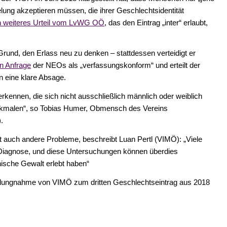
ung akzeptieren müssen, die ihrer Geschlechtsidentität
n weiteres Urteil vom LvWG OÖ
, das den Eintrag „inter“ erlaubt,
Grund, den Erlass neu zu denken – stattdessen verteidigt er
n Anfrage
der NEOs als „verfassungskonform“ und erteilt der
n eine klare Absage.
erkennen, die sich nicht ausschließlich männlich oder weiblich
merkmalen“, so Tobias Humer, Obmensch des Vereins
.
ät auch andere Probleme, beschreibt Luan Pertl (VIMÖ): „Viele
 Diagnose, und diese Untersuchungen können überdies
nische Gewalt erlebt haben“
Stellungnahme von VIMÖ zum dritten Geschlechtseintrag aus 2018