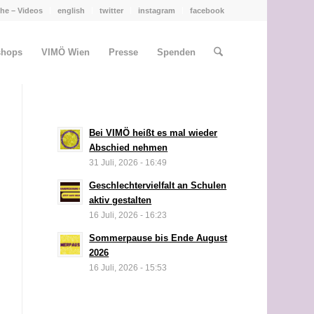
he – Videos
english
twitter
instagram
facebook
shops
VIMÖ Wien
Presse
Spenden
Bei VIMÖ heißt es mal wieder
Abschied nehmen
31 Juli, 2026 - 16:49
Geschlechtervielfalt an Schulen
aktiv gestalten
16 Juli, 2026 - 16:23
Sommerpause bis Ende August
2026
16 Juli, 2026 - 15:53