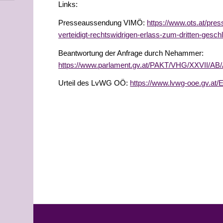
Links:
Presseaussendung VIMÖ:
https://www.ots.at/p
verteidigt-rechtswidrigen-erlass-zum-dritten-gesch
Beantwortung der Anfrage durch Nehammer:
https://www.parlament.gv.at/PAKT/VHG/XXVII/A
Urteil des LvWG OÖ:
https://www.lvwg-ooe.gv.at