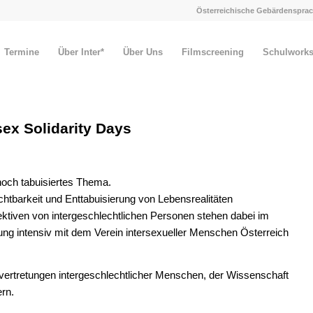
Österreichische Gebärdensprac
Termine
Über Inter*
Über Uns
Filmscreening
Schulwork
sex Solidarity Days
 noch tabuisiertes Thema.
chtbarkeit und Enttabuisierung von Lebensrealitäten
ektiven von intergeschlechtlichen Personen stehen dabei im
ung intensiv mit dem Verein intersexueller Menschen Österreich
nvertretungen intergeschlechtlicher Menschen, der Wissenschaft
ern.