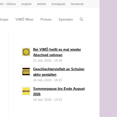
he – Videos
english
twitter
instagram
facebook
shops
VIMÖ Wien
Presse
Spenden
Bei VIMÖ heißt es mal wieder
Abschied nehmen
31 Juli, 2026 - 16:49
Geschlechtervielfalt an Schulen
aktiv gestalten
16 Juli, 2026 - 16:23
Sommerpause bis Ende August
2026
16 Juli, 2026 - 15:53