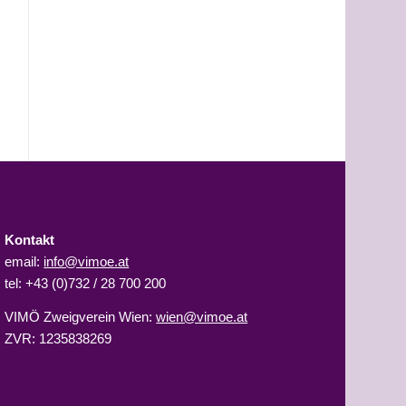
Kontakt
email:
info@vimoe.at
tel: +43 (0)732 / 28 700 200
VIMÖ Zweigverein Wien:
wien@vimoe.at
ZVR: 1235838269