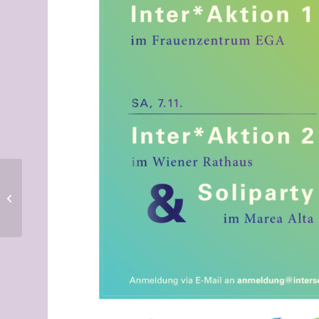
15. August 2015, Linz: VIMÖ
Sommertreffen *english below