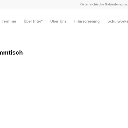
Österreichische Gebärdensprac
Termine
Über Inter*
Über Uns
Filmscreening
Schulwork
ammtisch