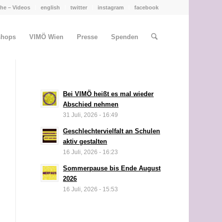
he – Videos
english
twitter
instagram
facebook
shops
VIMÖ Wien
Presse
Spenden
Bei VIMÖ heißt es mal wieder
Abschied nehmen
31 Juli, 2026 - 16:49
Geschlechtervielfalt an Schulen
aktiv gestalten
16 Juli, 2026 - 16:23
Sommerpause bis Ende August
2026
16 Juli, 2026 - 15:53