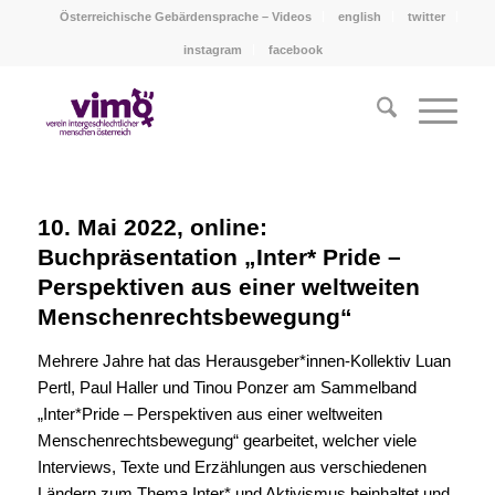
Österreichische Gebärdensprache – Videos
english
twitter
instagram
facebook
10. Mai 2022, online:
Buchpräsentation „Inter* Pride –
Perspektiven aus einer weltweiten
Menschenrechtsbewegung“
Mehrere Jahre hat das Herausgeber*innen-Kollektiv
Luan
Pertl, Paul Haller und Tinou Ponzer am
Sammelband
„Inter*Pride – Perspektiven aus
einer weltweiten
Menschenrechtsbewegung“
gearbeitet, welcher viele
Interviews, Texte und
Erzählungen aus verschiedenen
Ländern zum
Thema Inter* und Aktivismus beinhaltet und