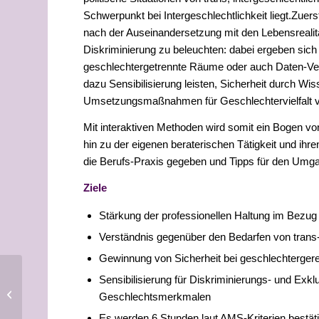
Schwerpunkt bei Intergeschlechtlichkeit liegt.Zuer
nach der Auseinandersetzung mit den Lebensrealitä
Diskriminierung zu beleuchten: dabei ergeben sic
geschlechtergetrennte Räume oder auch Daten-Verw
dazu Sensibilisierung leisten, Sicherheit durch W
Umsetzungsmaßnahmen für Geschlechtervielfalt vo
Mit interaktiven Methoden wird somit ein Bogen von
hin zu der eigenen beraterischen Tätigkeit und ih
die Berufs-Praxis gegeben und Tipps für den Umga
Ziele
Stärkung der professionellen Haltung im Bezug 
Verständnis gegenüber den Bedarfen von trans-
Gewinnung von Sicherheit bei geschlechterger
02. November 2022, Graz:
Sensibilisierung für Diskriminierungs- und Ex
Buchvorstellung „Inter*Pride-
Geschlechtsmerkmalen
Perspektiven aus...
Es werden 6 Stunden laut AMS-Kriterien bestäti