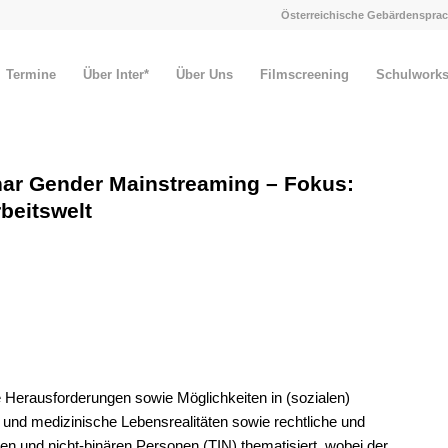
Österreichische Gebärdensprac
Termine
Über Inter*
Über Uns
Filmscreening
Schulwork
nar Gender Mainstreaming – Fokus:
rbeitswelt
e Herausforderungen sowie Möglichkeiten in (sozialen)
e und medizinische Lebensrealitäten sowie rechtliche und
chen und nicht-binären Personen (TIN) thematisiert, wobei der