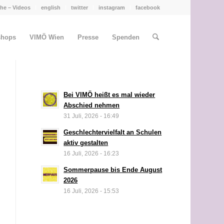
he – Videos
english
twitter
instagram
facebook
shops
VIMÖ Wien
Presse
Spenden
Bei VIMÖ heißt es mal wieder
Abschied nehmen
31 Juli, 2026 - 16:49
Geschlechtervielfalt an Schulen
aktiv gestalten
16 Juli, 2026 - 16:23
Sommerpause bis Ende August
2026
16 Juli, 2026 - 15:53