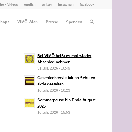
he – Videos
english
twitter
instagram
facebook
shops
VIMÖ Wien
Presse
Spenden
Bei VIMÖ heißt es mal wieder
Abschied nehmen
31 Juli, 2026 - 16:49
Geschlechtervielfalt an Schulen
aktiv gestalten
16 Juli, 2026 - 16:23
Sommerpause bis Ende August
2026
16 Juli, 2026 - 15:53