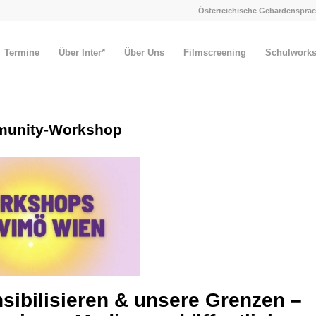
Österreichische Gebärdensprac
Termine
Über Inter*
Über Uns
Filmscreening
Schulwork
mmunity-Workshop
nsibilisieren & unsere Grenzen –