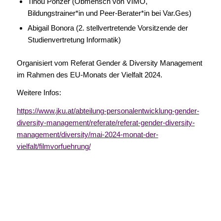
Tinou Ponzer (Obmensch von VIMÖ,
Bildungstrainer*in und Peer-Berater*in bei Var.Ges)
Abigail Bonora (2. stellvertretende Vorsitzende der
Studienvertretung Informatik)
Organisiert vom Referat Gender & Diversity Management
im Rahmen des EU-Monats der Vielfalt 2024.
Weitere Infos:
https://www.jku.at/abteilung-personalentwicklung-gender-
diversity-management/referate/referat-gender-diversity-
management/diversity/mai-2024-monat-der-
vielfalt/filmvorfuehrung/