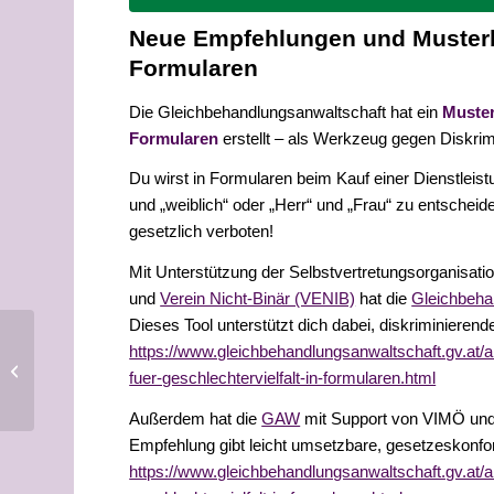
Neue Empfehlungen und Musterbr
Formularen
Die Gleichbehandlungsanwaltschaft hat ein
Muster
Formularen
erstellt – als Werkzeug gegen Diskri
Du wirst in Formularen beim Kauf einer Dienstlei
und „weiblich“ oder „Herr“ und „Frau“ zu entschei
gesetzlich verboten!
Mit Unterstützung der Selbstvertretungsorganisat
und
Verein Nicht-Binär (VENIB)
hat die
Gleichbeha
Dieses Tool unterstützt dich dabei, diskriminiere
https://www.gleichbehandlungsanwaltschaft.gv.at/a
Workshops in ÖGS
fuer-geschlechtervielfalt-in-formularen.html
Außerdem hat die
GAW
mit Support von VIMÖ un
Empfehlung gibt leicht umsetzbare, gesetzeskonfor
https://www.gleichbehandlungsanwaltschaft.gv.at/a