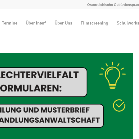
Österreichische Gebärdensprac
Termine
Über Inter*
Über Uns
Filmscreening
Schulwork