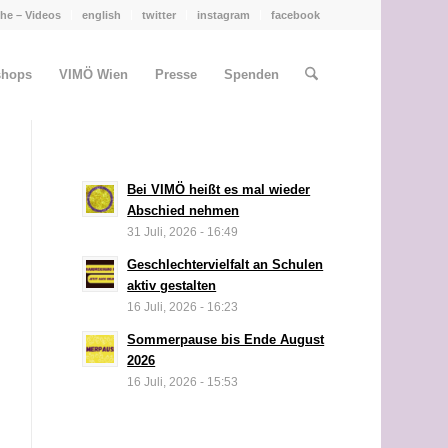
he – Videos
english
twitter
instagram
facebook
shops
VIMÖ Wien
Presse
Spenden
Bei VIMÖ heißt es mal wieder
Abschied nehmen
31 Juli, 2026 - 16:49
Geschlechtervielfalt an Schulen
aktiv gestalten
16 Juli, 2026 - 16:23
Sommerpause bis Ende August
2026
16 Juli, 2026 - 15:53