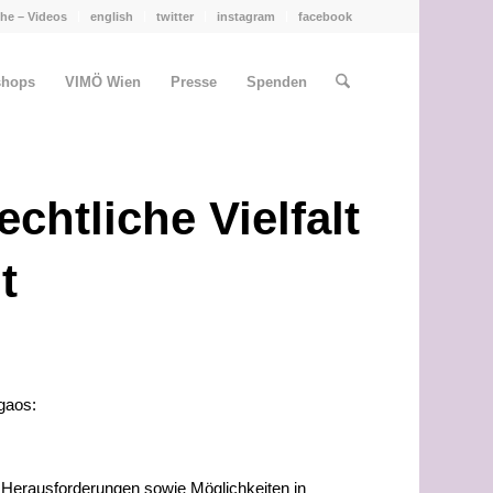
he – Videos
english
twitter
instagram
facebook
shops
VIMÖ Wien
Presse
Spenden
chtliche Vielfalt
t
gaos:
e Herausforderungen sowie Möglichkeiten in