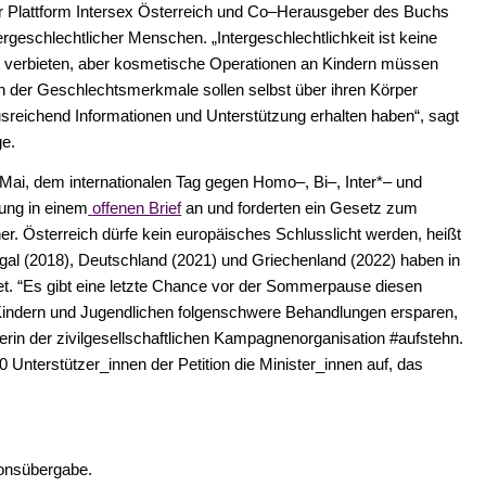
 Plattform Intersex Österreich und Co
–
Herausgeber des Buchs
tergeschlechtlicher Menschen.
„Intergeschlechtlichkeit ist keine
e
verbieten, aber kosmetische Operationen an Kindern müssen
n der Geschlechtsmerkmale sollen selbst über ihren Körper
usreichend Information
en und
Unterstützung erhalten haben“, sagt
ge.
Mai, dem internationalen Tag gegen
Homo
–
, Bi
–
, Inter*
–
und
u
ng in einem
offenen Brief
an und forderten ein Gesetz zum
er. Österreich dürfe kein europäisches Schlusslicht werden, heißt
tugal (2018), Deutschland (2021) und Griechenland
(2022) haben in
t.
“Es gibt eine letzte
Chance vor der Sommerpause diesen
indern und Jugendlichen folgenschwere Behandlungen ersparen,
rin der zivilgesellscha
ftlichen Kampagnenorganisation #aufstehn.
 Unterstützer_innen der Petition die
Minister_innen auf, das
on
sübergabe.