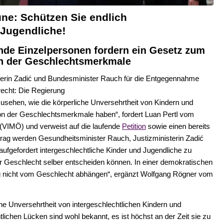
ne: Schützen Sie endlich
 Jugendliche!
nde Einzelpersonen
fordern ein Gesetz zum
en der Geschlechtsmerkmale
erin Zadić und Bundesminister Rauch für
die Entgegennahme
recht: Die Regierung
 zusehen, wie die körperliche
Unversehrtheit von Kindern und
on der
Geschlechtsmerkmale haben“, fordert Luan Pertl vom
(VIMÖ) und verweist auf die laufende
Petition
sowie einen bereits
trag werden Gesundheitsminister Rauch,
Justizministerin Zadić
aufgefordert
intergeschlechtliche Kind
er und Jugendliche zu
hr Geschlecht selber entscheiden können. In einer demokratischen
 nicht vom Geschlecht abhängen“
, ergänzt Wolfgang Rög
n
er
vom
che Unversehrtheit von
intergeschlechtlichen Kindern und
tlichen
Lücken sind wohl bekannt, es ist höchst an der Zeit sie zu