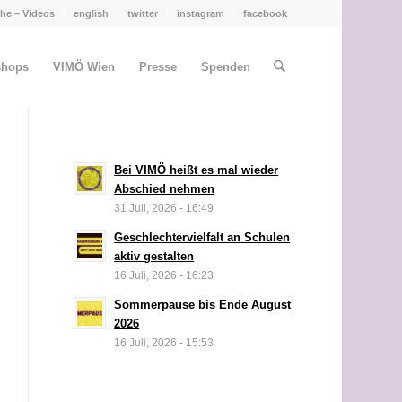
he – Videos
english
twitter
instagram
facebook
shops
VIMÖ Wien
Presse
Spenden
Bei VIMÖ heißt es mal wieder
Abschied nehmen
31 Juli, 2026 - 16:49
Geschlechtervielfalt an Schulen
aktiv gestalten
16 Juli, 2026 - 16:23
Sommerpause bis Ende August
2026
16 Juli, 2026 - 15:53