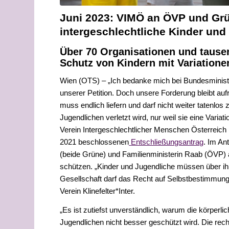
Juni 2023: VIMÖ an ÖVP und Grü
intergeschlechtliche Kinder und
Über 70 Organisationen und tause
Schutz von Kindern mit
Variation
Wien (OTS)
–
„Ich bedanke mich bei Bundesminist
unserer
Petition
. Doch unsere Forderung bleibt auf
muss endlich liefern und darf nicht weiter tatenlos
Jugendlichen verletzt wird, nur weil sie eine Variati
Verein Intergeschlechtlicher Menschen
Österreich 
2021
beschlossenen
Entschließungsantrag
. Im An
(beide Grüne) und Familienministerin Raab (ÖVP) 
schützen.
„Kinder und Jugendlich
e
müssen
über i
Gesellschaft darf das
Recht auf Selbstbestimmung
Verein Klinef
elter
*
Inter.
„Es ist zutiefst unverständlich, warum die körperli
Jugendlichen nicht besser geschützt wird. Die rech