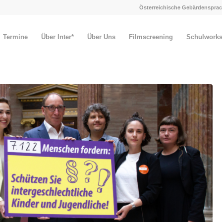
Österreichische Gebärdensprac
Termine
Über Inter*
Über Uns
Filmscreening
Schulwork