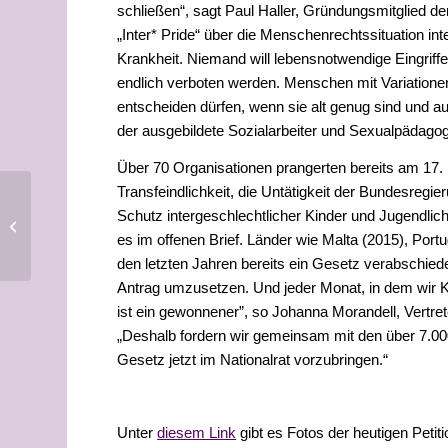
schließen“, sagt Paul Haller,
Gründungsmitglied der
„Inter*
Pride“ über die Menschenrechtssituation in
Krankheit. Niemand will lebens
notwendige Eingriff
endlich verboten werden.
Menschen mit Variatione
entscheiden dürfen, wenn sie alt genug sind und a
der ausgebildete Sozialarbeiter und Sexualpädago
Über 70 Organisationen prangerten bereits am 17. 
Transfeindlichkeit, die Untätigkeit der Bundesregier
Juni 2023: Übersicht
Schutz int
ergeschlechtlicher Kinder und
Jugendlich
über Veranstaltungen im
es im offenen
Brief. Länder wie Malta (2015), Por
Pride-Month mit VIMÖ-
Beteil...
den letzten Jahren bereits ein Gese
tz verabschiede
Antrag umzusetzen. Und jede
r
Monat, in dem wir
K
ist ein gewonnene
r
”, so
Johanna Morandell, Vertrete
„Deshalb fordern wir gemeinsam mit den über 7.000
Gesetz jetzt im Nationalrat vorzubringen.“
Unter
diesem Link
gibt es
Fotos der heutigen Petiti