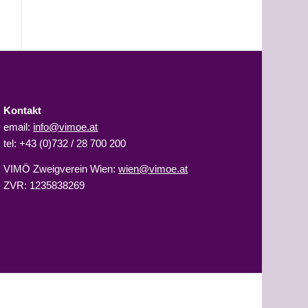
Kontakt
email:
info@vimoe.at
tel: +43 (0)732 / 28 700 200
VIMÖ Zweigverein Wien:
wien@vimoe.at
ZVR: 1235838269